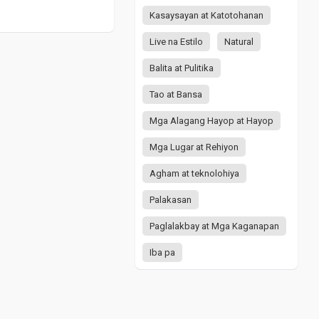
Kasaysayan at Katotohanan
Live na Estilo
Natural
Balita at Pulitika
Tao at Bansa
Mga Alagang Hayop at Hayop
Mga Lugar at Rehiyon
Agham at teknolohiya
Palakasan
Paglalakbay at Mga Kaganapan
Iba pa